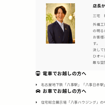
店長
三宅 
外構工
の明る
お客様
す。
決して
ひオー
敵な空
電車でお越しの方へ
名古屋地下鉄「八事駅」「八事日赤駅
お車でお越しの方へ
住宅総合展示場「八事ハウジング」の