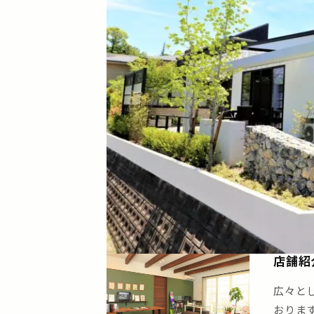
店舗紹
広々と
おりま