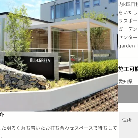
内k区画
をいたし
ラスポー
ガーデン
センターの
garden l
施工可
愛知県
介
住所
した明るく落ち着いたお打ち合わせスペースで待ちして
す。