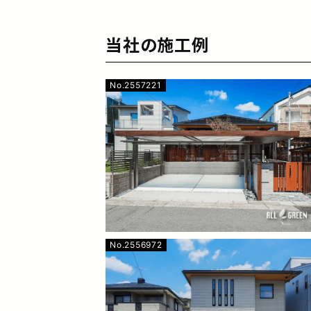
当社の施工例
No.2557221
No.2556972