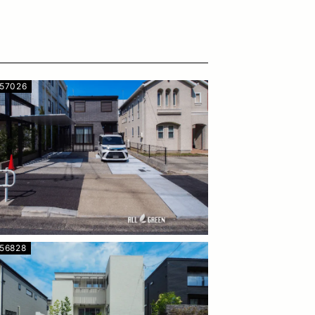
557026
56828