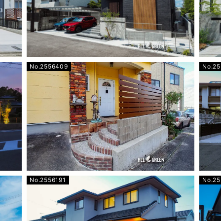
No.2556409
No.2
No.2556191
No.2