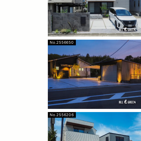
No.2556650
No.2556206