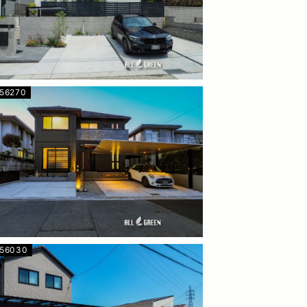
556270
556030