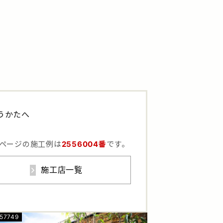
うかたへ
ページの施工例は
2556004番
です。
施工店一覧
57749