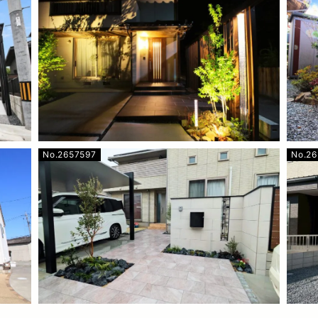
No.2657597
No.2