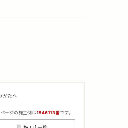
うかたへ
のページの施工例は
1846113番
です。
施工店一覧