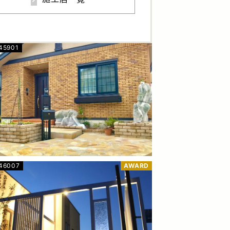
45901
846007
AWARD