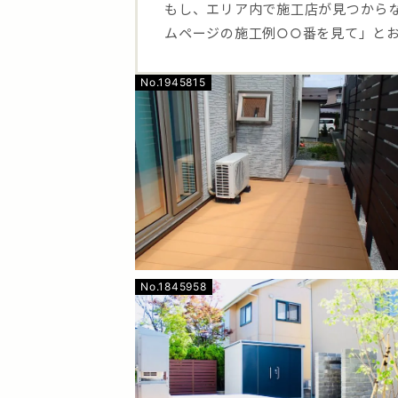
もし、エリア内で施工店が見つから
ムページの施工例○○番を見て」と
No.1945815
No.1845958