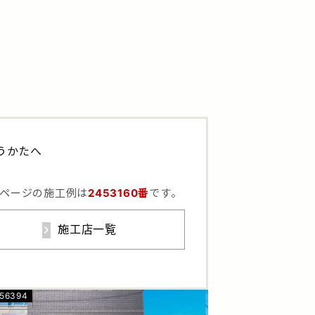
うかたへ
ページの施工例は
2453160番
です。
施工店一覧
556394