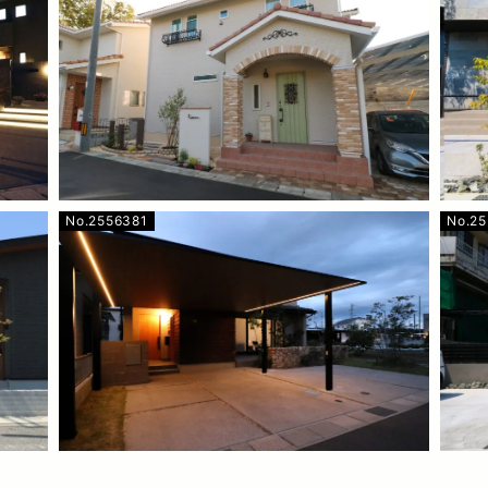
No.2556381
No.25