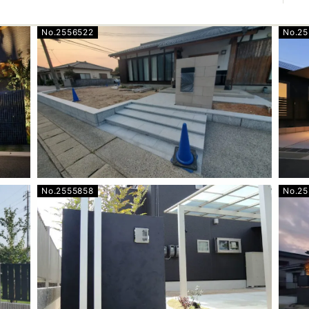
No.2556522
No.2
No.2555858
No.2