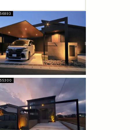
556893
555300