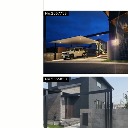
No.2657758
No.2555850