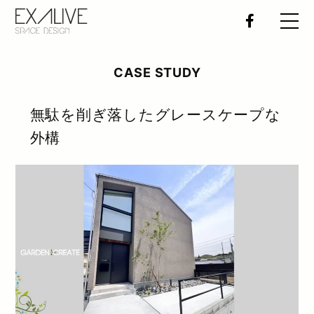
エクステリア施工例
CASE STUDY
おすすめ施工店
無駄を削ぎ落したグレースケープな
デザイナー紹介
外構
特集
全国のエクステリアイベント
書籍の紹介
EXALIVEオリジナル製品