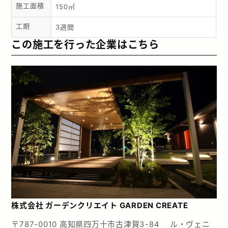
施工面積
150㎡
工期
3週間
この施工を行った企業はこちら
株式会社 ガーデンクリエイト GARDEN CREATE
〒787-0010 高知県四万十市古津賀3-84 ル・ヴェニ