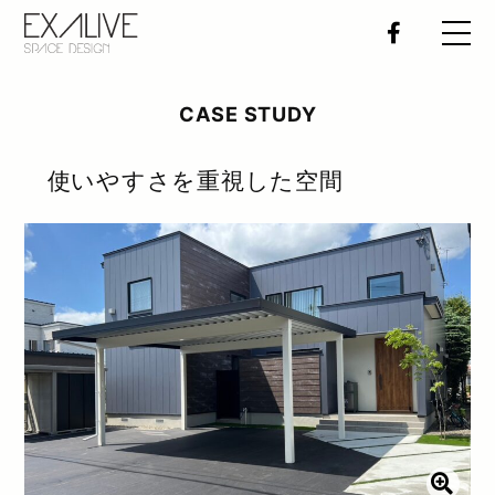
エクステリア施工例
CASE STUDY
おすすめ施工店
使いやすさを重視した空間
デザイナー紹介
特集
全国のエクステリアイベント
書籍の紹介
EXALIVEオリジナル製品